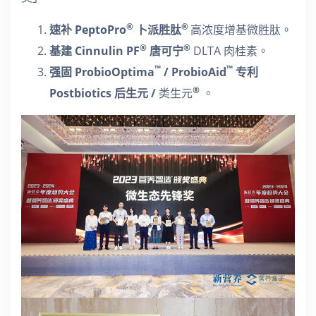
®
®
速补 PeptoPro
卜派胜肽
高浓度增基微胜肽。
®
®
基建 Cinnulin PF
唐可宁
DLTA 肉桂素。
™
™
强固 ProbioOptima
/ ProbioAid
专利
®
Postbiotics 后生元 /
类生元
。