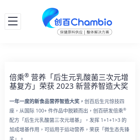
跳
至
主
要
內
容
®
倍乘
营养「后生元乳酸菌三次元增
基复方」荣获 2023 新营养智造大奖
一年一度的新食品营养智造大奖，
创百后生元惊技四
®
座，从国际 100+ 件作品中脱颖而出，创百研发倍乘
配方「后生元乳酸菌三次元增基」，发挥 1+1+1>3 的
加成增基作用，可运用于运动营养，荣获「微生态先锋
奖」。