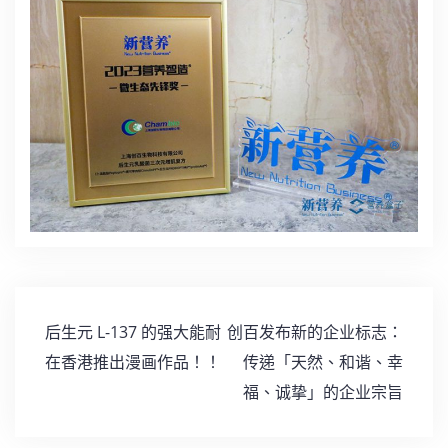
文
后生元 L-137 的强大能耐
创百发布新的企业标志：
章
在香港推出漫画作品！！
传递「天然、和谐、幸
導
福、诚挚」的企业宗旨
覽